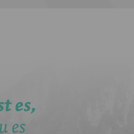
t es,
u es