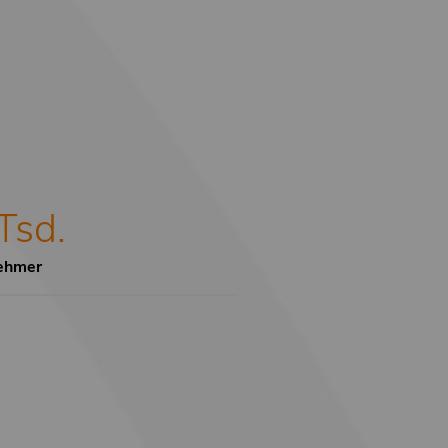
Tsd.
nehmer