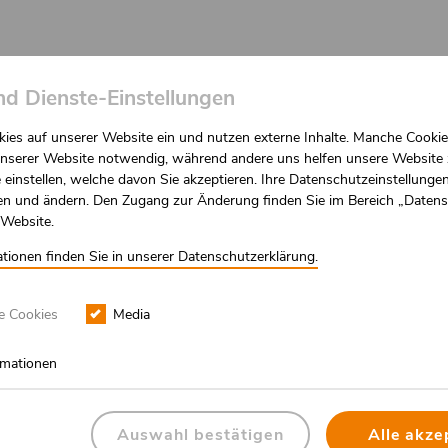
igation
Unterstützen
Aktuelles
Infomaterial
nd Dienste-Einstellungen
ies auf unserer Website ein und nutzen externe Inhalte. Manche Cookie
 unserer Website notwendig, während andere uns helfen unsere Website 
 einstellen, welche davon Sie akzeptieren. Ihre Datenschutzeinstellunge
Für Angehörige
Für Arbeitgeber &
fen und ändern. Den Zugang zur Änderung finden Sie im Bereich „Daten
 Website.
tionen finden Sie in unserer Datenschutzerklärung.
e Cookies
Media
ormationen
WAS 
Auswahl bestätigen
Alle akze