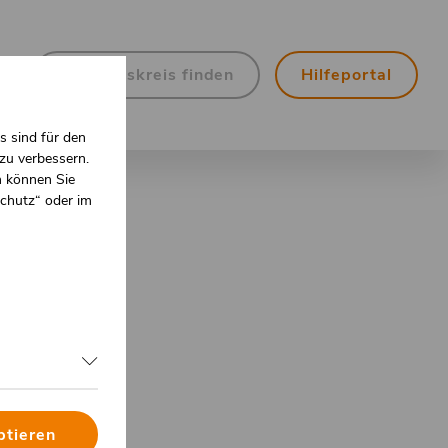
Hilfeportal
Freundeskreis finden
Hilfeportal
1.
s sind für den
zu verbessern.
n können Sie
Ebene
schutz“ oder im
ptieren