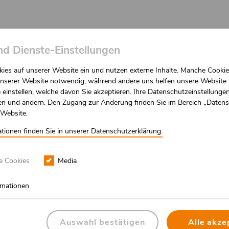
igation
Unterstützen
Aktuelles
Infomaterial
nd Dienste-Einstellungen
ies auf unserer Website ein und nutzen externe Inhalte. Manche Cookie
 unserer Website notwendig, während andere uns helfen unsere Website 
 einstellen, welche davon Sie akzeptieren. Ihre Datenschutzeinstellunge
fen und ändern. Den Zugang zur Änderung finden Sie im Bereich „Daten
 Website.
 SPASS WIRD S
tionen finden Sie in unserer Datenschutzerklärung.
T
e Cookies
Media
ormationen
Auswahl bestätigen
Alle akze