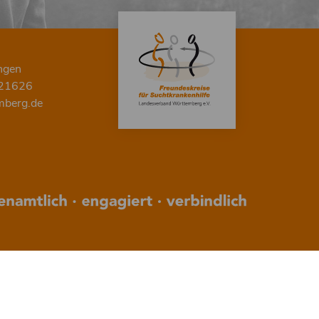
ngen
 21626
mberg.de
nach oben scrollen