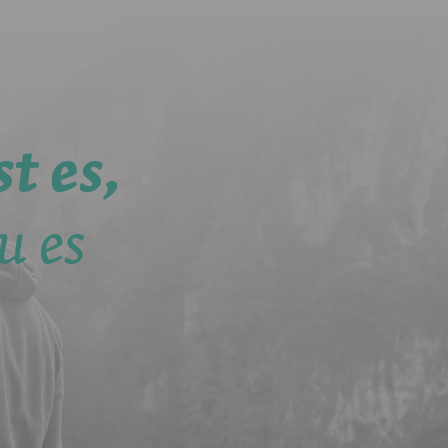
t es,
u es