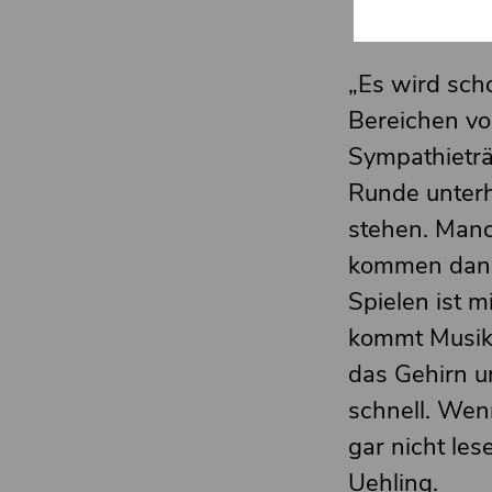
„Es wird sch
Bereichen von
Sympathieträ
Runde unterh
stehen. Manc
kommen dann
Spielen ist m
kommt Musik 
das Gehirn u
schnell. Wen
gar nicht les
Uehling.