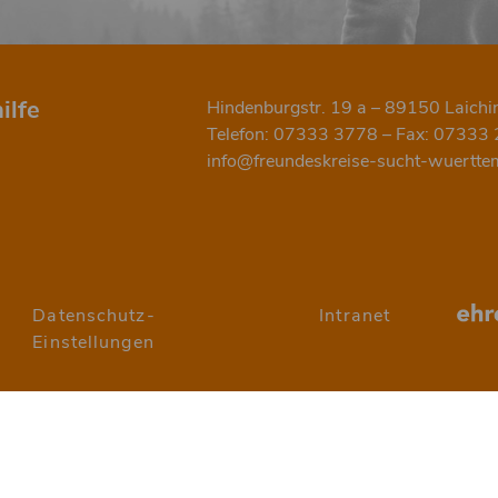
ilfe
Hindenburgstr. 19 a – 89150 Laichi
Telefon: 07333 3778 – Fax: 07333
info@freundeskreise-sucht-wuertte
Datenschutz-
Intranet
Einstellungen