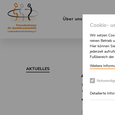
Direkt
zum
Hauptnav
Über uns
Angebote
Inhalt
Cookie- u
Wir setzen Cook
reinen Betrieb
Hier können Sie
jederzeit aufru
Fußbereich der
AUS
Weitere Informa
AKTUELLES
UCH
Notwendig
Detailierte Inf
03.07.2025